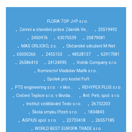
FLORA TOP J+P s.r.o.
Zemní a stavební práce Zdeněk Ve…
25519492
•
•
2450976
63075539
25879081
•
•
•
MAS ORLICKO, z.s.
Občanské sdružení M-Net
•
•
65050266
2455153
48528137
62917081
•
•
•
•
26586410
24124095
Volnik Company s.r.o.
•
•
•
Kominictví Vladislav Mařík s.r.o…
•
Spolek pro kostel Fořt
•
PTS engineering s.r.o. - v likvi…
REHYPEX PLUS s.r.o.
•
•
Cvičení Teplice s.r.o. v likvida…
Ant. Petr, spol. s r.o.
•
•
Institut vzdělávání Tedo s.r.o.
26732203
•
•
Škola smyku Plzeň s.r.o.
1834843
•
•
ASPIUS spol. s r.o.
22733418
26557185
•
•
•
WORLD BEST EUROPA TRADE s.r.o.
•