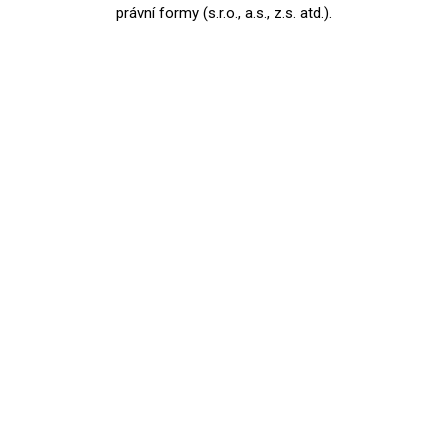
právní formy (s.r.o., a.s., z.s. atd.).