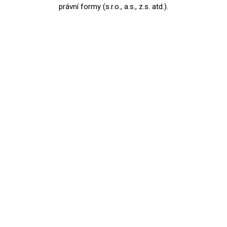
právní formy (s.r.o., a.s., z.s. atd.).