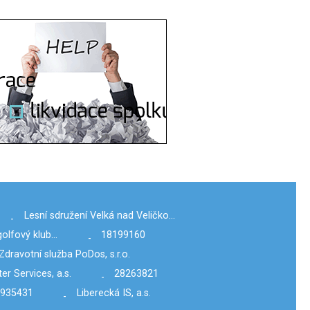
Lesní sdružení Velká nad Veličko…
-
olfový klub…
18199160
-
Zdravotní služba PoDos, s.r.o.
er Services, a.s.
28263821
-
6935431
Liberecká IS, a.s.
-