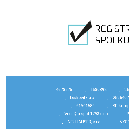
4678575
1580892
2
-
-
Leskovitz a.s.
2596407
-
-
61501689
BP kompl
-
-
Veselý a spol 1793 s.r.o.
P
-
-
NEUHÄUSER, s.r.o.
VYSO
-
-