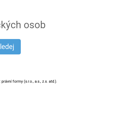
ických osob
ledej
ní formy (s.r.o., a.s., z.s. atd.).