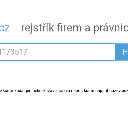
.cz
rejstřík firem a právn
H
kuste zadat jen několik slov z názvu nebo zkuste napsat název bez práv