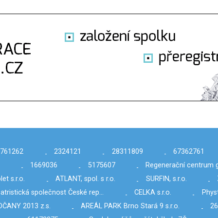
6761262
2324121
28311809
67362761
-
-
-
1669036
5175607
Regenerační centrum g
-
-
-
et s.r.o.
ATLANT, spol. s r.o.
SURFIN, s.r.o.
-
-
-
atristická společnost České rep…
CELKA s.r.o.
Physt
-
-
ČANY 2013 z.s.
AREÁL PARK Brno Stará 9 s.r.o.
2
-
-