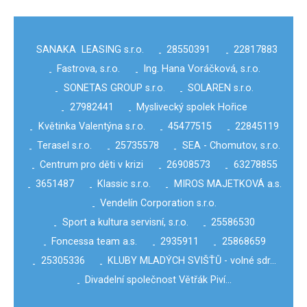
SANAKA LEASING s.r.o.
28550391
22817883
-
-
Fastrova, s.r.o.
Ing. Hana Voráčková, s.r.o.
-
-
SONETAS GROUP s.r.o.
SOLAREN s.r.o.
-
-
27982441
Myslivecký spolek Hořice
-
-
Květinka Valentýna s.r.o.
45477515
22845119
-
-
-
Terasel s.r.o.
25735578
SEA - Chomutov, s.r.o.
-
-
-
Centrum pro děti v krizi
26908573
63278855
-
-
-
3651487
Klassic s.r.o.
MIROS MAJETKOVÁ a.s.
-
-
-
Vendelín Corporation s.r.o.
-
Sport a kultura servisní, s.r.o.
25586530
-
-
Foncessa team a.s.
2935911
25868659
-
-
-
25305336
KLUBY MLADÝCH SVIŠŤŮ - volné sdr…
-
-
Divadelní společnost Větřák Piví…
-