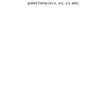
právní formy (s.r.o., a.s., z.s. atd.).