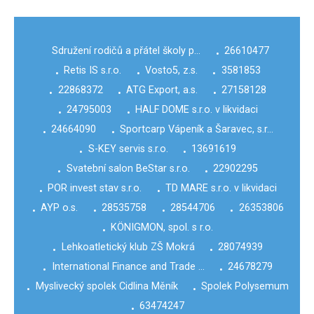
Sdružení rodičů a přátel školy p…
26610477
•
Retis IS s.r.o.
Vosto5, z.s.
3581853
•
•
•
22868372
ATG Export, a.s.
27158128
•
•
•
24795003
HALF DOME s.r.o. v likvidaci
•
•
24664090
Sportcarp Vápeník a Šaravec, s.r…
•
•
S-KEY servis s.r.o.
13691619
•
•
Svatební salon BeStar s.r.o.
22902295
•
•
POR invest stav s.r.o.
TD MARE s.r.o. v likvidaci
•
•
AYP o.s.
28535758
28544706
26353806
•
•
•
•
KÖNIGMON, spol. s r.o.
•
Lehkoatletický klub ZŠ Mokrá
28074939
•
•
International Finance and Trade …
24678279
•
•
Myslivecký spolek Cidlina Měník
Spolek Polysemum
•
•
63474247
•