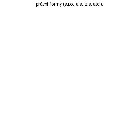
právní formy (s.r.o., a.s., z.s. atd.).