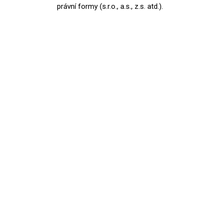
právní formy (s.r.o., a.s., z.s. atd.).