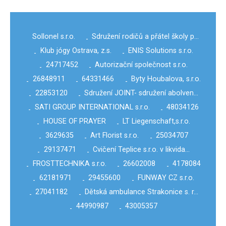
Sollonel s.r.o.
Sdružení rodičů a přátel školy p…
-
Klub jógy Ostrava, z.s.
ENIS Solutions s.r.o.
-
-
24717452
Autorizační společnost s.r.o.
-
-
26848911
64331466
Byty Houbalova, s.r.o.
-
-
-
22853120
Sdružení JOINT- sdružení abolven…
-
-
SATI GROUP INTERNATIONAL s.r.o.
48034126
-
-
HOUSE OF PRAYER
LT Liegenschaft,s.r.o.
-
-
3629635
Art Florist s.r.o.
25034707
-
-
-
29137471
Cvičení Teplice s.r.o. v likvida…
-
-
FROSTTECHNIKA s.r.o.
26602008
4178084
-
-
-
62181971
29455600
FUNWAY CZ s.r.o.
-
-
-
27041182
Dětská ambulance Strakonice s. r…
-
-
44990987
43005357
-
-