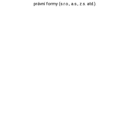
právní formy (s.r.o., a.s., z.s. atd.).