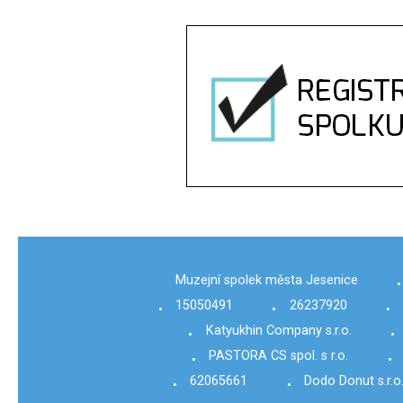
Muzejní spolek města Jesenice
•
15050491
26237920
•
•
•
Katyukhin Company s.r.o.
•
•
PASTORA CS spol. s r.o.
•
•
62065661
Dodo Donut s.r.o
•
•