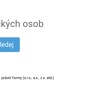
ických osob
ledej
ní formy (s.r.o., a.s., z.s. atd.).