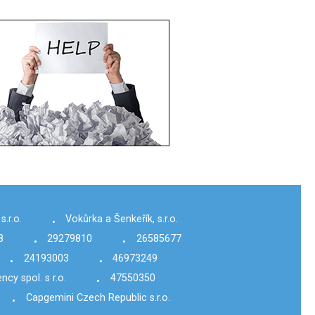
s.r.o.
Vokůrka a Šenkeřík, s.r.o.
•
8
29279810
26585677
•
•
24193003
46973249
•
•
cy spol. s r.o.
47550350
•
Capgemini Czech Republic s.r.o.
•