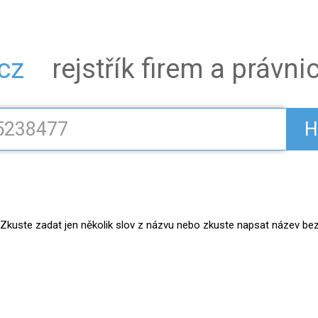
.cz
rejstřík firem a právn
H
kuste zadat jen několik slov z názvu nebo zkuste napsat název bez práv