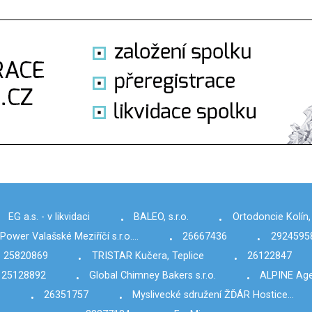
EG a.s. - v likvidaci
BALEO, s.r.o.
Ortodoncie Kolín, 
•
•
Power Valašské Meziříčí s.r.o.…
26667436
2924595
•
•
25820869
TRISTAR Kučera, Teplice
26122847
•
•
25128892
Global Chimney Bakers s.r.o.
ALPINE Agen
•
•
.
26351757
Myslivecké sdružení ŽĎÁR Hostice…
•
•