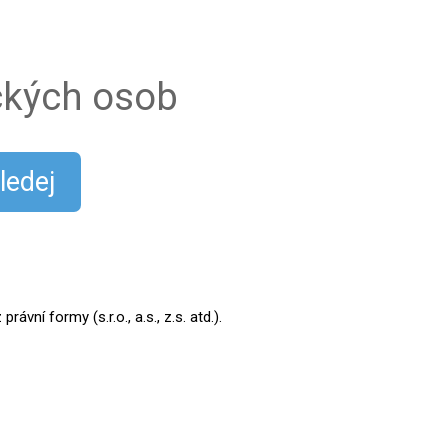
ických osob
ledej
ní formy (s.r.o., a.s., z.s. atd.).