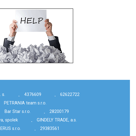
 s.
4376609
62622722
-
-
PETRANIA team s.r.o.
Bar Star s.r.o.
28200179
-
-
a, spolek
GINDELY TRADE, a.s.
-
ERUS s.r.o.
29383561
-