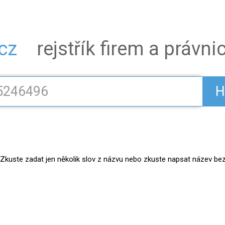
.cz
rejstřík firem a právn
H
kuste zadat jen několik slov z názvu nebo zkuste napsat název bez práv