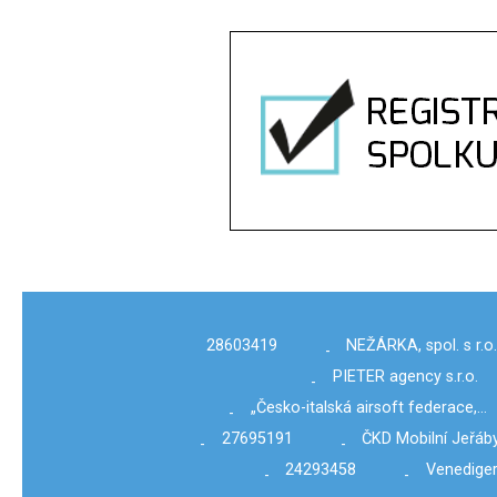
28603419
NEŽÁRKA, spol. s r.o
-
PIETER agency s.r.o.
-
„Česko-italská airsoft federace,…
-
27695191
ČKD Mobilní Jeřáby
-
-
24293458
Venediger 
-
-