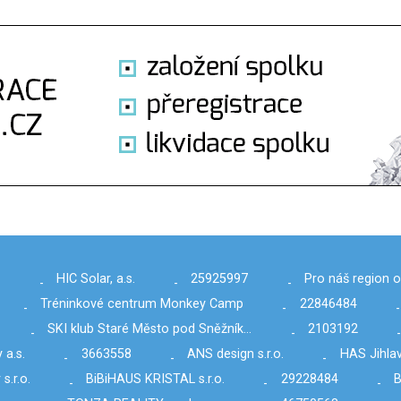
.
HIC Solar, a.s.
25925997
Pro náš region o.
-
-
-
Tréninkové centrum Monkey Camp
22846484
-
-
-
SKI klub Staré Město pod Sněžník…
2103192
-
-
 a.s.
3663558
ANS design s.r.o.
HAS Jihlav
-
-
-
s.r.o.
BiBiHAUS KRISTAL s.r.o.
29228484
B
-
-
-