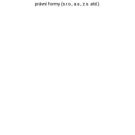
právní formy (s.r.o., a.s., z.s. atd.).