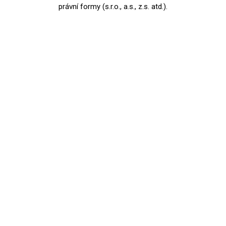
právní formy (s.r.o., a.s., z.s. atd.).