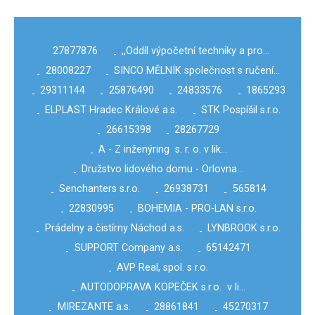
27877876
,,Oddíl výpočetní techniky a pro…
-
28008227
SINCO MĚLNÍK společnost s ručení…
-
-
29311144
25876490
24833576
1865293
-
-
-
-
ELPLAST Hradec Králové a.s.
STK Pospíšil s.r.o.
-
-
26615398
28267729
-
-
A - Z inženýring s. r. o. v lik…
-
Družstvo lidového domu - Orlovna…
-
Senchanters s.r.o.
26938731
565814
-
-
-
22830995
BOHEMIA - PRO-LAN s.r.o.
-
-
Prádelny a čistírny Náchod a.s.
LYNBROOK s.r.o.
-
-
SUPPORT Company a.s.
65142471
-
-
AVP Real, spol. s r.o.
-
AUTODOPRAVA KOPEČEK s.r.o. v li…
-
MIREZANTE a.s.
28861841
45270317
-
-
-