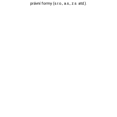
právní formy (s.r.o., a.s., z.s. atd.).