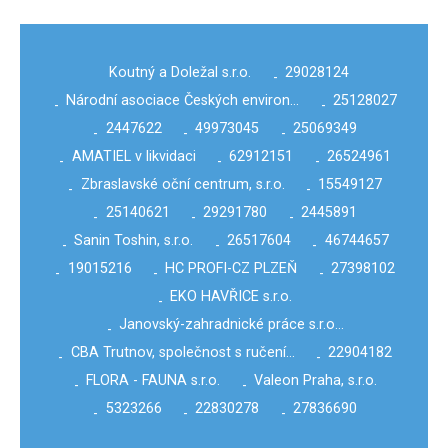
Koutný a Doležal s.r.o.
29028124
-
Národní asociace Českých environ…
25128027
-
-
2447622
49973045
25069349
-
-
-
AMATIEL v likvidaci
62912151
26524961
-
-
-
Zbraslavské oční centrum, s.r.o.
15549127
-
-
25140621
29291780
2445891
-
-
-
Sanin Toshin, s.r.o.
26517604
46744657
-
-
-
19015216
HC PROFI-CZ PLZEŇ
27398102
-
-
-
EKO HAVŘICE s.r.o.
-
Janovský-zahradnické práce s.r.o…
-
CBA Trutnov, společnost s ručení…
22904182
-
-
FLORA - FAUNA s.r.o.
Valeon Praha, s.r.o.
-
-
5323266
22830278
27836690
-
-
-