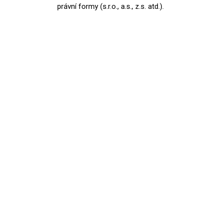
právní formy (s.r.o., a.s., z.s. atd.).