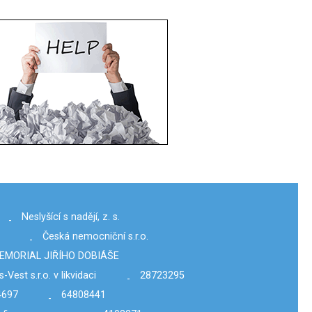
Neslyšící s nadějí, z. s.
-
Česká nemocniční s.r.o.
-
EMORIAL JIŘÍHO DOBIÁŠE
-Vest s.r.o. v likvidaci
28723295
-
4697
64808441
-