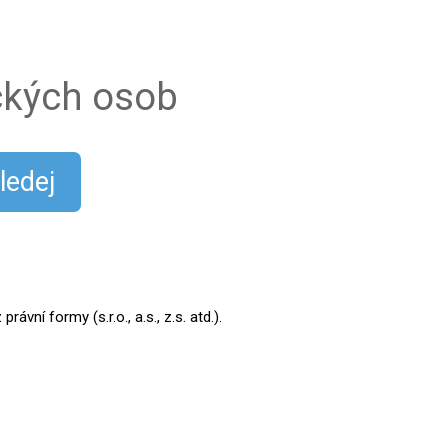
ických osob
ledej
ní formy (s.r.o., a.s., z.s. atd.).