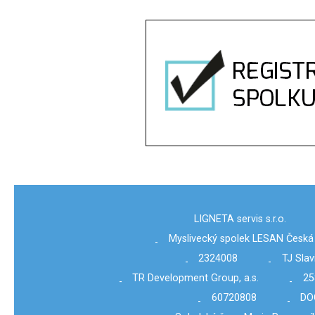
LIGNETA servis s.r.o.
Myslivecký spolek LESAN Česká
-
2324008
TJ Slav
-
-
TR Development Group, a.s.
25
-
-
60720808
DOC
-
-