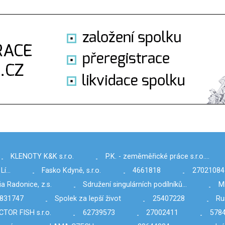
KLENOTY K&K s.r.o.
P.K. - zeměměřické práce s.r.o.…
-
-
 Lí…
Fasko Kdyně, s.r.o.
4661818
27021084
-
-
-
ia Radonice, z.s.
Sdružení singulárních podílníků…
M
-
-
831747
Spolek za lepší život
25407228
Rus
-
-
-
TOR FISH s.r.o.
62739573
27002411
578
-
-
-