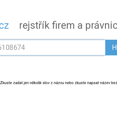
.cz
rejstřík firem a právn
H
kuste zadat jen několik slov z názvu nebo zkuste napsat název bez práv