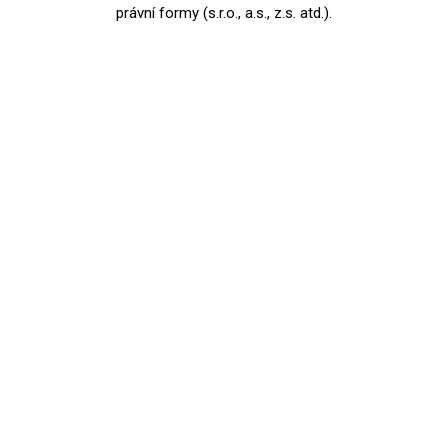
právní formy (s.r.o., a.s., z.s. atd.).