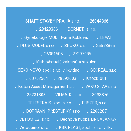
SHAFT STAVBY PRAHA s.r.o.
26044366
•
28428366
DORNET, s. r.o.
•
•
Gynekologie MUDr. Ivana Kuklová,…
LEVAI
•
•
PLUS MODEL s.r.o.
SPOKO, o.s.
26573865
•
•
•
26981505
27297985
•
•
Klub pěstitelů kaktusů a sukulen…
•
SEKO NOVO, spol. s r.o. v likvidaci
SIX REAL s.r.o.
•
•
60752564
28592603
Knock-out
•
•
•
Keton Asset Management a.s.
VAKU STAV s.r.o.
•
•
25231308
VILMA-K, s.r.o.
3033376
•
•
•
TELESERVIS spol. s r.o.
EUSPED, s.r.o.
•
•
DOPRAVNÍ PŘESTUPKY s.r.o.
22662871
•
•
VETOM CZ, s.r.o.
Dechová hudba LIPOVJANKA
•
•
Vétoquinol s.r.o.
KBK PLAST, spol. s r.o. v likvi…
•
•