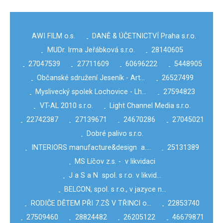
AWI FILM o.s.
DANĚ & ÚČETNICTVÍ Praha s.r.o.
-
MUDr. Irma Jeřábková s.r.o.
28140605
-
-
27047539
27711609
60696222
5448905
-
-
-
-
Občanské sdružení Jeseník - Art…
26527499
-
-
Myslivecký spolek Lochovice - Lh…
27594823
-
-
VT-AL 2010 s.r.o.
Light Channel Media s.r.o.
-
-
22742387
27139671
24670286
27045021
-
-
-
-
Dobré palivo s.r.o.
-
INTERIORS manufacture&design a.…
25131389
-
-
MS Líčov z.s. - v likvidaci
-
J a S a N spol. s r.o. v likvid…
-
BELCON, spol. s r.o., v jazyce n…
-
RODIČE DĚTEM PŘI 7.ZŠ V TŘINCI o…
22853740
-
-
27509460
28824482
26205122
46679871
-
-
-
-