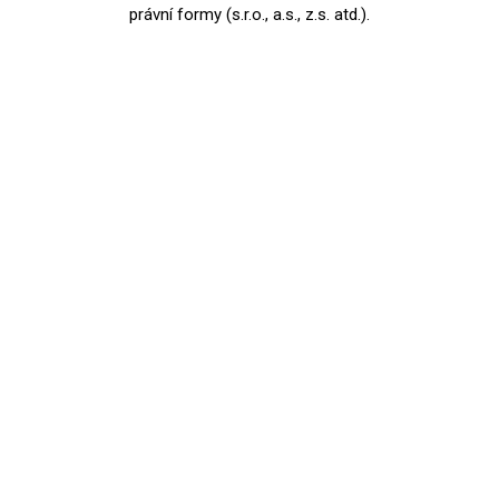
právní formy (s.r.o., a.s., z.s. atd.).