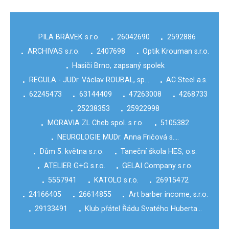
PILA BRÁVEK s.r.o.
26042690
2592886
•
•
ARCHIVAS s.r.o.
2407698
Optik Krouman s.r.o.
•
•
•
Hasiči Brno, zapsaný spolek
•
REGULA - JUDr. Václav ROUBAL, sp…
AC Steel a.s.
•
•
62245473
63144409
47263008
4268733
•
•
•
•
25238353
25922998
•
•
MORAVIA ZL Cheb spol. s r.o.
5105382
•
•
NEUROLOGIE MUDr. Anna Fričová s.…
•
Dům 5. května s.r.o.
Taneční škola HES, o.s.
•
•
ATELIER G+G s.r.o.
GELAI Company s.r.o.
•
•
5557941
KATOLO s.r.o.
26915472
•
•
•
24166405
26614855
Art barber income, s.r.o.
•
•
•
29133491
Klub přátel Řádu Svatého Huberta…
•
•