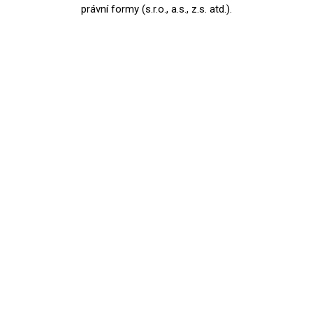
právní formy (s.r.o., a.s., z.s. atd.).