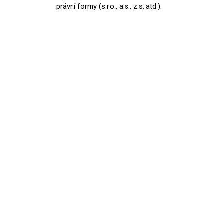
právní formy (s.r.o., a.s., z.s. atd.).