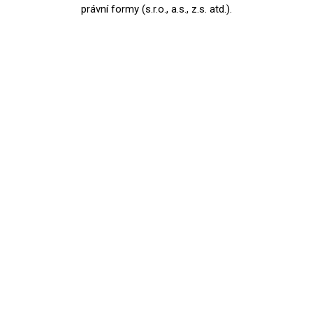
právní formy (s.r.o., a.s., z.s. atd.).