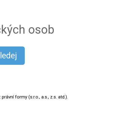
ických osob
ledej
ní formy (s.r.o., a.s., z.s. atd.).