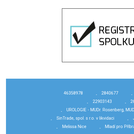
46358978
2840677
-
-
22903143
2
-
-
UROLOGIE - MUDr. Rosenberg, MU
-
SinTrade, spol. s r.o. v likvidaci
-
-
Melissa Nice
Mladí pro Příb
-
-