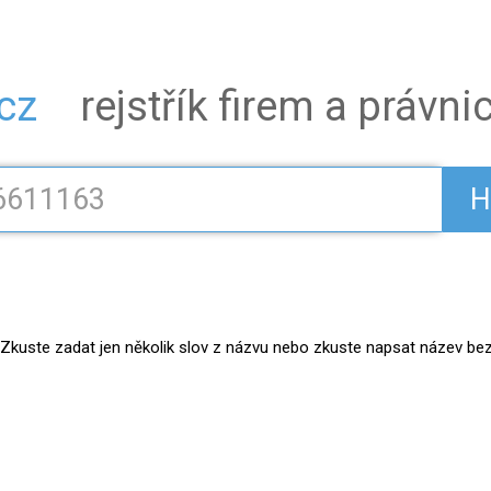
.cz
rejstřík firem a právn
H
kuste zadat jen několik slov z názvu nebo zkuste napsat název bez práv