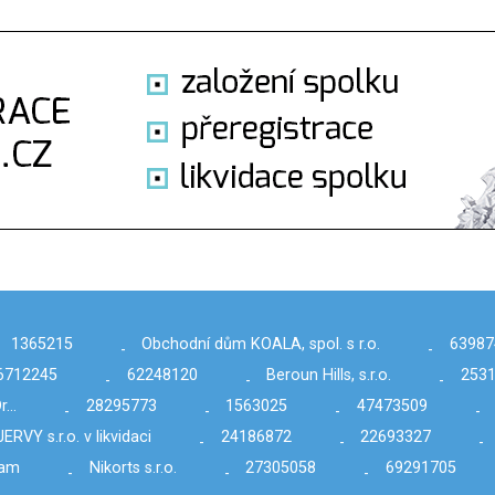
1365215
Obchodní dům KOALA, spol. s r.o.
63987
-
-
6712245
62248120
Beroun Hills, s.r.o.
253
-
-
-
Dr…
28295773
1563025
47473509
-
-
-
-
JERVY s.r.o. v likvidaci
24186872
22693327
-
-
-
ram
Nikorts s.r.o.
27305058
69291705
-
-
-