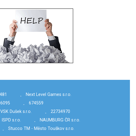
481
Next Level Games s.r.o.
-
16095
674559
-
VSK Dušek s.r.o.
22734970
-
ISPD s.r.o.
NAUMBURG ČR s.r.o.
-
Stucco TM - Město Touškov s.r.o.
-