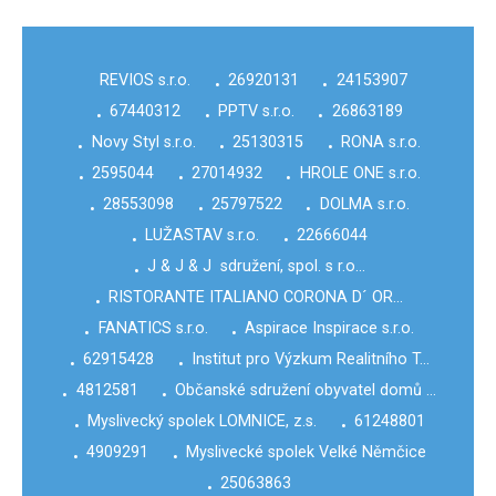
REVIOS s.r.o.
26920131
24153907
•
•
67440312
PPTV s.r.o.
26863189
•
•
•
Novy Styl s.r.o.
25130315
RONA s.r.o.
•
•
•
2595044
27014932
HROLE ONE s.r.o.
•
•
•
28553098
25797522
DOLMA s.r.o.
•
•
•
LUŽASTAV s.r.o.
22666044
•
•
J & J & J sdružení, spol. s r.o…
•
RISTORANTE ITALIANO CORONA D´ OR…
•
FANATICS s.r.o.
Aspirace Inspirace s.r.o.
•
•
62915428
Institut pro Výzkum Realitního T…
•
•
4812581
Občanské sdružení obyvatel domů …
•
•
Myslivecký spolek LOMNICE, z.s.
61248801
•
•
4909291
Myslivecké spolek Velké Němčice
•
•
25063863
•