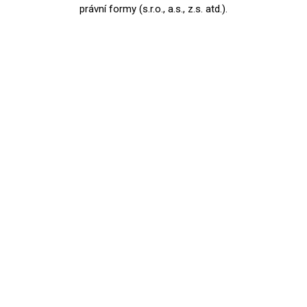
právní formy (s.r.o., a.s., z.s. atd.).