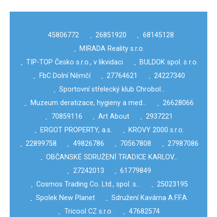
45806772
26851920
68145128
-
-
MIRADA Reality s.r.o.
-
TIP-TOP Česko s.r.o., v likvidaci
BULDOK spol. s r.o.
-
-
FbC Dolní Němčí
27764621
24227340
-
-
-
Sportovní střelecký klub Chrobol…
-
Muzeum deratizace, hygieny a med…
26628066
-
-
70859116
Art About
2937221
-
-
-
ERGOT PROPERTY, a.s.
KROVY 2000 s.r.o.
-
-
22899758
49826786
70567808
27987086
-
-
-
-
OBČANSKÉ SDRUŽENÍ TRADICE KARLOV…
-
27242013
61779849
-
-
Cosmos Trading Co. Ltd., spol. s…
25023195
-
-
Spolek New Planet
Sdružení Kavárna A.F.F.A.
-
-
Tricool CZ s.r.o.
47682574
-
-