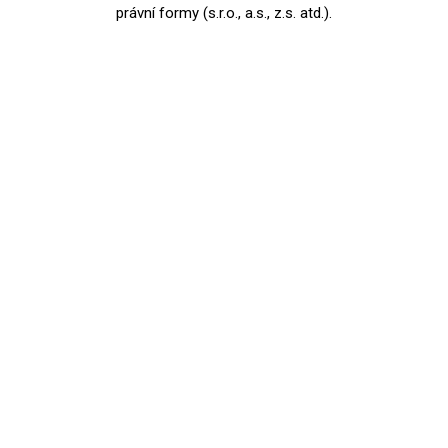
právní formy (s.r.o., a.s., z.s. atd.).