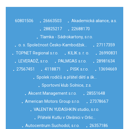
60801506
26663503
Akademická aliance, a.s.
•
•
28825217
22688170
•
•
Tlamka - Sádrokartony, s.r.o.
•
o. s. Společnost Česko-Kambodžsk…
27117359
•
•
TOPNET Regional s.r.o.
KILIK s. r. o.
26990831
•
•
•
LEVERADŽ, s.r.o.
PALMGAS s.r.o.
28981634
•
•
•
27567451
4118871
PISK s.r.o.
13694669
•
•
•
•
Spolek rodičů a přátel dětí a šk…
•
Sportovní klub Solnice, z.s.
•
Akcent Management s.r.o.
28551648
•
•
American Motors Group s.r.o.
27378667
•
•
VALENTIN YUDASHKIN studio, s.r.o.
•
Přátelé Kutlu v Olešnici v Orlic…
•
Autocentrum Suchodol, s.r.o.
26357186
•
•