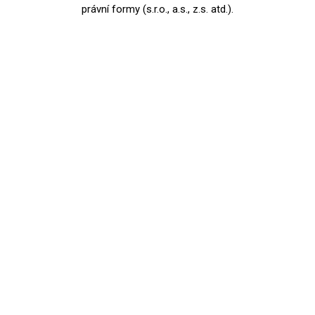
právní formy (s.r.o., a.s., z.s. atd.).