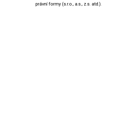
právní formy (s.r.o., a.s., z.s. atd.).