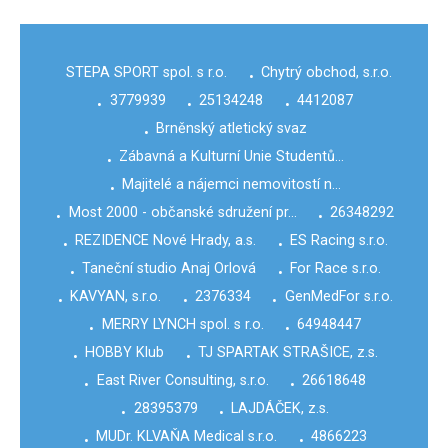
STEPA SPORT spol. s r.o.
Chytrý obchod, s.r.o.
•
3779939
25134248
4412087
•
•
•
Brněnský atletický svaz
•
Zábavná a Kulturní Unie Studentů…
•
Majitelé a nájemci nemovitostí n…
•
Most 2000 - občanské sdružení pr…
26348292
•
•
REZIDENCE Nové Hrady, a.s.
ES Racing s.r.o.
•
•
Taneční studio Anaj Orlová
For Race s.r.o.
•
•
KAVYAN, s.r.o.
2376334
GenMedFor s.r.o.
•
•
•
MERRY LYNCH spol. s r.o.
64948447
•
•
HOBBY Klub
TJ SPARTAK STRAŠICE, z.s.
•
•
East River Consulting, s.r.o.
26618648
•
•
28395379
LAJDÁČEK, z.s.
•
•
MUDr. KLVAŇA Medical s.r.o.
4866223
•
•