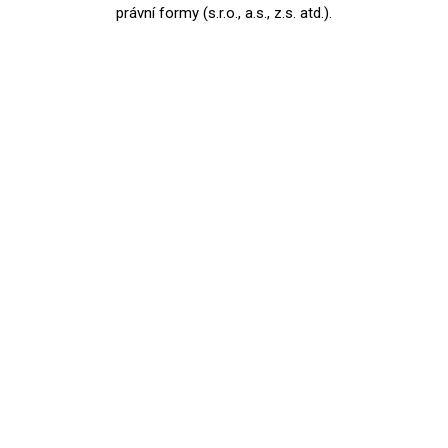
právní formy (s.r.o., a.s., z.s. atd.).