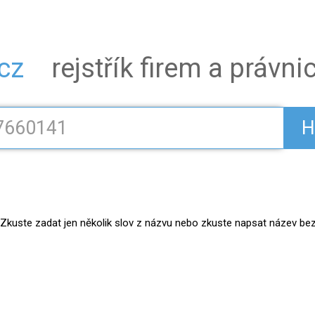
.cz
rejstřík firem a právn
H
kuste zadat jen několik slov z názvu nebo zkuste napsat název bez práv