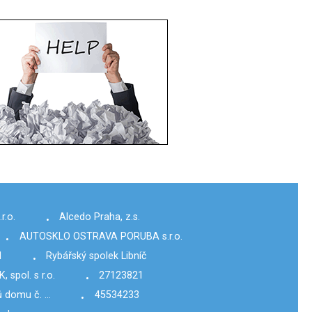
r.o.
Alcedo Praha, z.s.
•
AUTOSKLO OSTRAVA PORUBA s.r.o.
•
1
Rybářský spolek Libníč
•
 spol. s r.o.
27123821
•
ů domu č. …
45534233
•