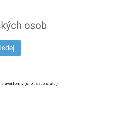
ických osob
ledej
ní formy (s.r.o., a.s., z.s. atd.).