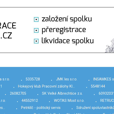
 s.r.o.
5335728
JMK les s.r.o.
INSAMKES s.
•
•
•
81
Hokejový klub Pracovní zálohy Kl…
5548144
•
•
26082705
SK Velké Albrechtice z.s.
6093203
•
•
•
r.o.
44552912
WOTAS Most s.r.o.
RETRUCK,
•
•
•
ces…
Petrklíč - politický servis
Sdružení spoluvlastník
•
•