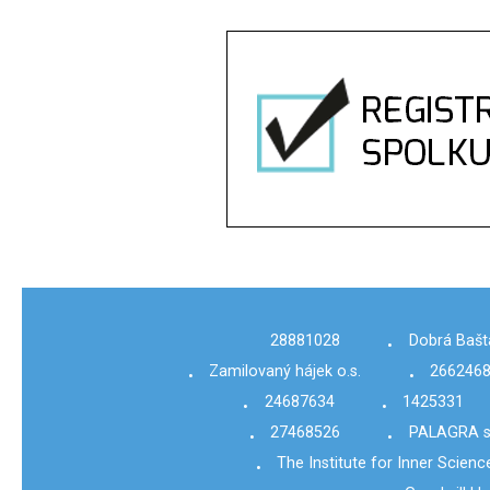
28881028
Dobrá Bašta
•
Zamilovaný hájek o.s.
266246
•
•
24687634
1425331
•
•
27468526
PALAGRA s.
•
•
The Institute for Inner Scien
•