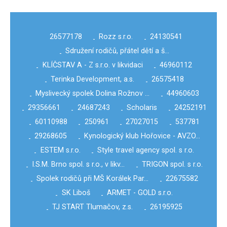
26577178
Rozz s.r.o.
24130541
-
-
Sdružení rodičů, přátel dětí a š…
-
KLÍČSTAV A - Z s.r.o. v likvidaci
46960112
-
-
Terinka Development, a.s.
26575418
-
-
Myslivecký spolek Dolina Rožnov …
44960603
-
-
29356661
24687243
Scholaris
24252191
-
-
-
-
60110988
250961
27027015
537781
-
-
-
-
29268605
Kynologický klub Hořovice - AVZO…
-
-
ESTEM s.r.o.
Style travel agency spol. s r.o.
-
-
I.S.M. Brno spol. s r.o., v likv…
TRIGON spol. s r.o.
-
-
Spolek rodičů při MŠ Korálek Par…
22675582
-
-
SK Liboš
ARMET - GOLD s.r.o.
-
-
TJ START Tlumačov, z.s.
26195925
-
-