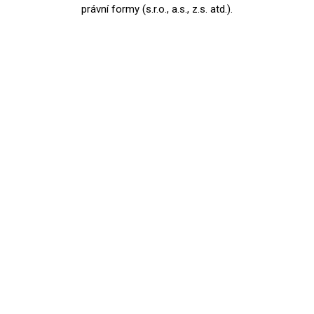
právní formy (s.r.o., a.s., z.s. atd.).