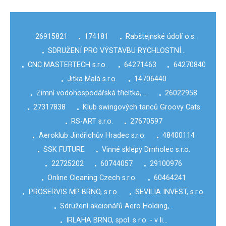
26915821
174181
Rabštejnské údolí o.s.
•
•
SDRUŽENÍ PRO VÝSTAVBU RYCHLOSTNÍ…
•
CNC MASTERTECH s.r.o.
64271463
64270840
•
•
•
Jitka Malá s.r.o.
14706440
•
•
Zimní vodohospodářská třicítka, …
26022958
•
•
27317838
Klub swingových tanců Groovy Cats
•
•
RS-ART s.r.o.
27670597
•
•
Aeroklub Jindřichův Hradec s.r.o.
48400114
•
•
SSK FUTURE
Vinné sklepy Drnholec s.r.o.
•
•
22725202
60744057
29100976
•
•
•
Online Cleaning Czech s.r.o.
60464241
•
•
PROSERVIS MP BRNO, s.r.o.
SEVILIA INVEST, s.r.o.
•
•
Sdružení akcionářů Aero Holding,…
•
IRLAHA BRNO, spol. s r.o. - v li…
•