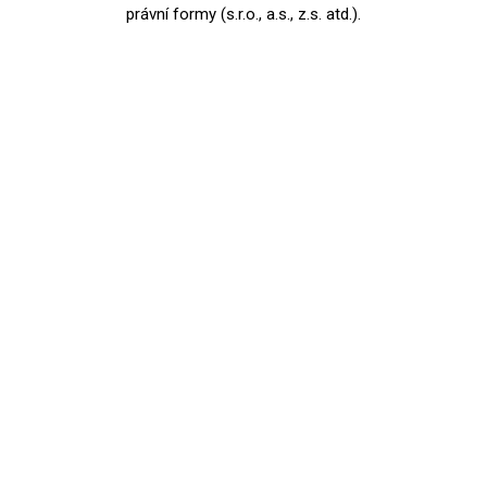
právní formy (s.r.o., a.s., z.s. atd.).