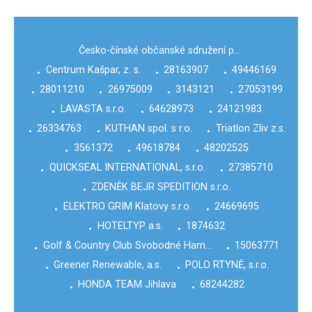
Česko-čínské občanské sdružení p…
Centrum Kašpar, z. s.
28163907
49446169
•
•
•
28011210
26975009
3143121
27053199
•
•
•
•
LAVASTA s.r.o.
64628973
24121983
•
•
•
26334763
KUTHAN spol. s r.o.
Triatlon Zliv z.s.
•
•
•
3561372
49618784
48202525
•
•
•
QUICKSEAL INTERNATIONAL, s.r.o.
27385710
•
•
ZDENĚK BEJR SPEDITION s.r.o.
•
ELEKTRO GRIM Klatovy s.r.o.
24669695
•
•
HOTELTYP a.s.
1874632
•
•
Golf & Country Club Svobodné Ham…
15063771
•
•
Greener Renewable, a.s.
POLO RTYNĚ, s.r.o.
•
•
HONDA TEAM Jihlava
68244282
•
•