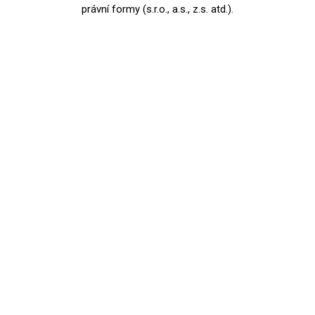
právní formy (s.r.o., a.s., z.s. atd.).