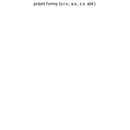
právní formy (s.r.o., a.s., z.s. atd.).