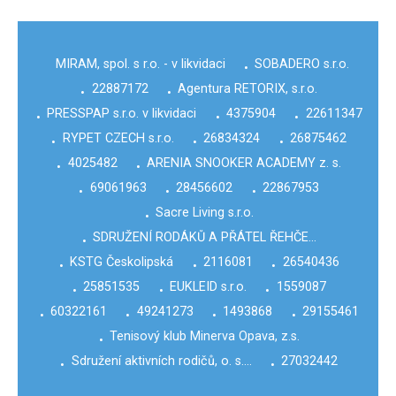
MIRAM, spol. s r.o. - v likvidaci
SOBADERO s.r.o.
•
22887172
Agentura RETORIX, s.r.o.
•
•
PRESSPAP s.r.o. v likvidaci
4375904
22611347
•
•
•
RYPET CZECH s.r.o.
26834324
26875462
•
•
•
4025482
ARENIA SNOOKER ACADEMY z. s.
•
•
69061963
28456602
22867953
•
•
•
Sacre Living s.r.o.
•
SDRUŽENÍ RODÁKŮ A PŘÁTEL ŘEHČE…
•
KSTG Českolipská
2116081
26540436
•
•
•
25851535
EUKLEID s.r.o.
1559087
•
•
•
60322161
49241273
1493868
29155461
•
•
•
•
Tenisový klub Minerva Opava, z.s.
•
Sdružení aktivních rodičů, o. s.…
27032442
•
•