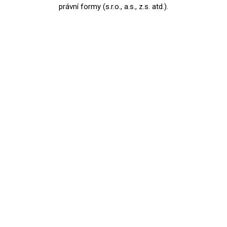
právní formy (s.r.o., a.s., z.s. atd.).