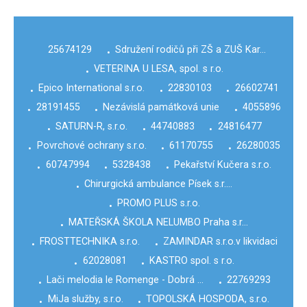
25674129
Sdružení rodičů při ZŠ a ZUŠ Kar…
•
VETERINA U LESA, spol. s r.o.
•
Epico International s.r.o.
22830103
26602741
•
•
•
28191455
Nezávislá památková unie
4055896
•
•
•
SATURN-R, s.r.o.
44740883
24816477
•
•
•
Povrchové ochrany s.r.o.
61170755
26280035
•
•
•
60747994
5328438
Pekařství Kučera s.r.o.
•
•
•
Chirurgická ambulance Písek s.r.…
•
PROMO PLUS s.r.o.
•
MATEŘSKÁ ŠKOLA NELUMBO Praha s.r…
•
FROSTTECHNIKA s.r.o.
ZAMINDAR s.r.o.v likvidaci
•
•
62028081
KASTRO spol. s r.o.
•
•
Lači melodia le Romenge - Dobrá …
22769293
•
•
MiJa služby, s.r.o.
TOPOLSKÁ HOSPODA, s.r.o.
•
•