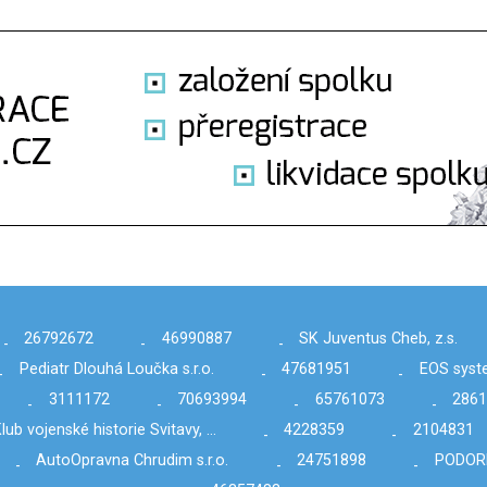
26792672
46990887
SK Juventus Cheb, z.s.
-
-
-
Pediatr Dlouhá Loučka s.r.o.
47681951
EOS system
-
-
-
3111172
70693994
65761073
286
-
-
-
-
lub vojenské historie Svitavy, …
4228359
2104831
-
-
AutoOpravna Chrudim s.r.o.
24751898
PODOR
-
-
-