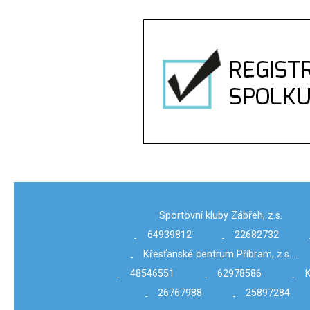
Sportovní kluby Zábřeh, z.s.
64939812
22682732
-
-
Křesťanské centrum Příbram, z.s.…
-
48546551
62978586
K
-
-
-
26767988
25897284
-
-