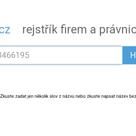
.cz
rejstřík firem a právn
H
kuste zadat jen několik slov z názvu nebo zkuste napsat název bez práv