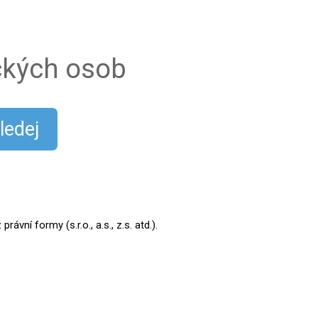
ických osob
ledej
ní formy (s.r.o., a.s., z.s. atd.).