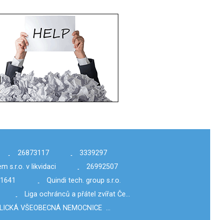
26873117
3339297
-
-
 s.r.o. v likvidaci
26992507
-
11641
Quindi tech. group s.r.o.
-
Liga ochránců a přátel zvířat Če…
-
LICKÁ VŠEOBECNÁ NEMOCNICE …