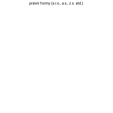
právní formy (s.r.o., a.s., z.s. atd.).