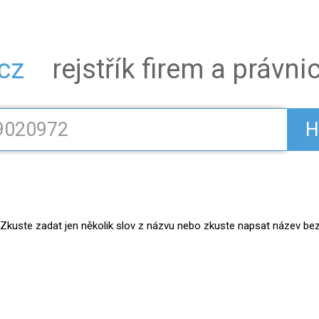
.cz
rejstřík firem a právn
H
kuste zadat jen několik slov z názvu nebo zkuste napsat název bez práv