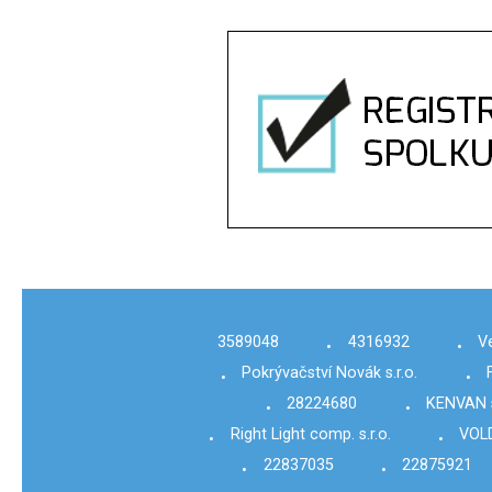
3589048
4316932
V
•
•
Pokrývačství Novák s.r.o.
•
•
28224680
KENVAN s
•
•
Right Light comp. s.r.o.
VOLD
•
•
22837035
22875921
•
•