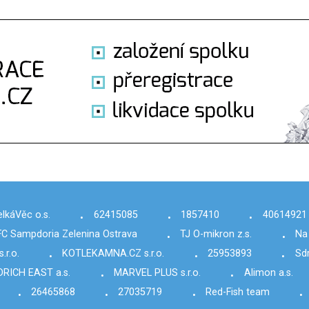
elkáVěc o.s.
62415085
1857410
40614921
•
•
•
FC Sampdoria Zelenina Ostrava
TJ O-mikron z.s.
Na
•
•
.r.o.
KOTLEKAMNA.CZ s.r.o.
25953893
Sdr
•
•
•
RICH EAST a.s.
MARVEL PLUS s.r.o.
Alimon a.s.
•
•
26465868
27035719
Red-Fish team
•
•
•
•