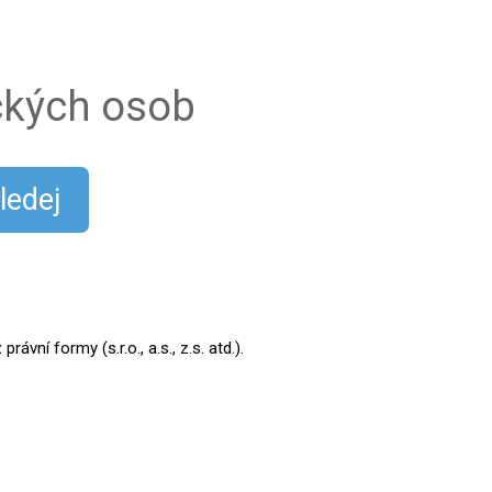
ických osob
ledej
ní formy (s.r.o., a.s., z.s. atd.).