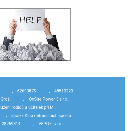
62693875
48510220
•
•
 Groši
OnSite Power 3 s.r.o.
•
užení rodičů a učitelek při M…
spolek Klub netradičních sportů
•
28269314
VEPOZ, s.r.o.
•