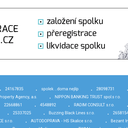
24167835
spolek ...doma nejlíp
28098731
•
•
•
Property Agency, a.s.
NIPPON BANKING TRUST spol.s r.o.
•
22668861
4548892
RADIM CONSULT s.r.o.
•
•
25337025
Buzzing Black Lines s.r.o.
265815
•
•
•
 s.r.o.
AUTODOPRAVA - HS Skalice s.r.o.
Bezant In
•
•