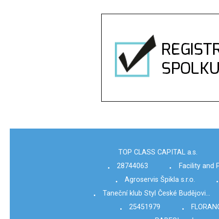
TOP CLASS CAPITAL a.s.
28744063
Facility and 
•
•
Agroservis Špikla s.r.o.
•
•
Taneční klub Styl České Budějovi…
•
25451979
FLORANCE
•
•