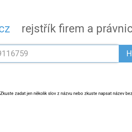
.cz
rejstřík firem a právn
H
kuste zadat jen několik slov z názvu nebo zkuste napsat název bez práv