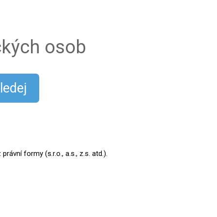
ických osob
ledej
ní formy (s.r.o., a.s., z.s. atd.).