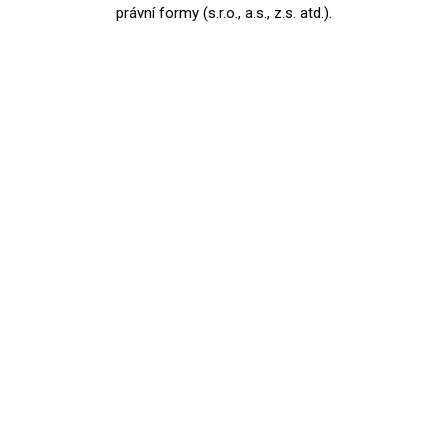
právní formy (s.r.o., a.s., z.s. atd.).