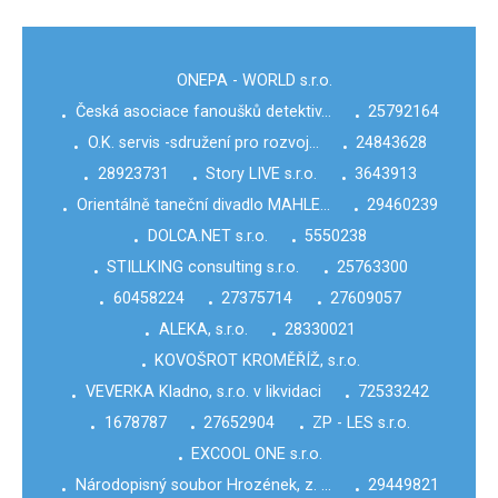
ONEPA - WORLD s.r.o.
Česká asociace fanoušků detektiv…
25792164
•
•
O.K. servis -sdružení pro rozvoj…
24843628
•
•
28923731
Story LIVE s.r.o.
3643913
•
•
•
Orientálně taneční divadlo MAHLE…
29460239
•
•
DOLCA.NET s.r.o.
5550238
•
•
STILLKING consulting s.r.o.
25763300
•
•
60458224
27375714
27609057
•
•
•
ALEKA, s.r.o.
28330021
•
•
KOVOŠROT KROMĚŘÍŽ, s.r.o.
•
VEVERKA Kladno, s.r.o. v likvidaci
72533242
•
•
1678787
27652904
ZP - LES s.r.o.
•
•
•
EXCOOL ONE s.r.o.
•
Národopisný soubor Hrozének, z. …
29449821
•
•