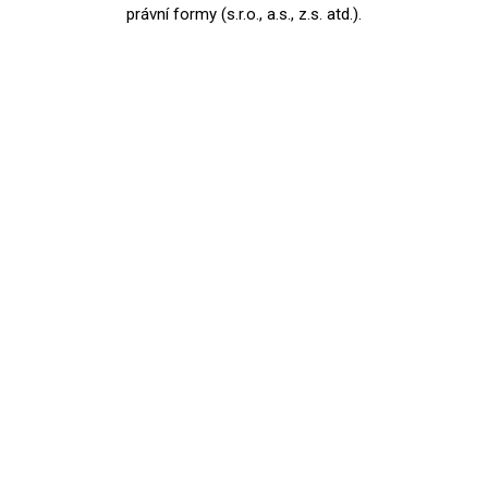
právní formy (s.r.o., a.s., z.s. atd.).