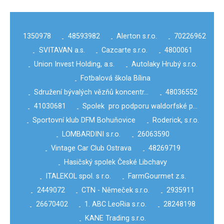
1350978
48593982
Alerton s.r.o.
70226962
-
-
-
SVITAVAN a.s.
Cazcarte s.r.o.
4800061
-
-
-
Union Invest Holding, a.s.
Autolaky Hrubý s.r.o.
-
-
Fotbalová škola Bílina
-
Sdružení bývalých vězňů koncentr…
48036552
-
-
41030681
Spolek pro podporu waldorfské p…
-
-
Sportovní klub DFM Bohuňovice
Roderick, s.r.o.
-
-
LOMBARDINI s.r.o.
26063590
-
-
Vintage Car Club Ostrava
48269719
-
-
Hasičský spolek České Libchavy
-
ITALEKOL spol. s r.o.
FarmGourmet z.s.
-
-
2449072
CTN - Němeček s.r.o.
2935911
-
-
-
26670402
1. ABC LeoRia s.r.o.
28248198
-
-
-
KANE Trading s.r.o.
-