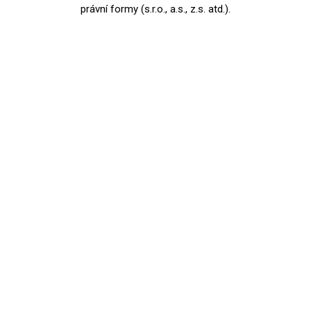
právní formy (s.r.o., a.s., z.s. atd.).