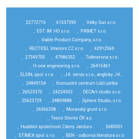
22772715
61537390
Velky Sun s.r.o.
-
-
EST. IM. HO s.r.o.
PIRMET s.r.o.
-
-
Viable Product Company, s.r.o.
-
RECTICEL Interiors CZ s.r.o.
62912569
-
-
27349705
47986352
Tolknerona s.r.o.
-
-
-
H-one engineering s.r.o.
26415461
-
-
ELSIN, spol. s r.o.
J.K. servis s.r.o., anglicky J.K…
-
-
24849154
Komunitní centrum Liščí pětka
-
-
26523370
24224502
DECArt studio s.r.o.
-
-
-
25623729
24809888
Sphere Studio, s.r.o.
-
-
-
26566338
Moravský grunt s.r.o.
-
-
Tesco Stores ČR a.s.
-
Hudební společnost Zdeny Janžuro…
2685001
-
-
STIMEX spol. s r.o.
BEN - odborná literatura s.r.o.
-
-