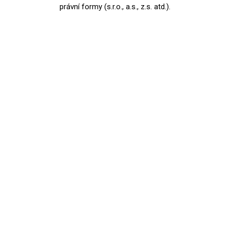
právní formy (s.r.o., a.s., z.s. atd.).