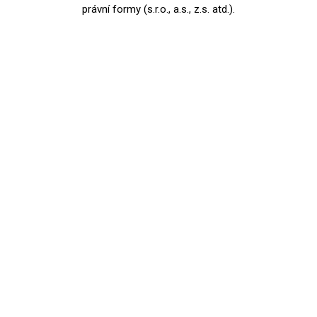
právní formy (s.r.o., a.s., z.s. atd.).