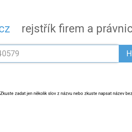
.cz
rejstřík firem a právn
H
kuste zadat jen několik slov z názvu nebo zkuste napsat název bez práv