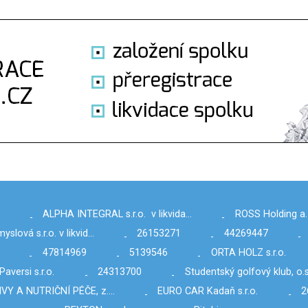
ALPHA INTEGRAL s.r.o. v likvida…
ROSS Holding a. 
-
-
lová s.r.o. v likvid…
26153271
44269447
-
-
-
47814969
5139546
ORTA HOLZ s.r.o.
-
-
-
Paversi s.r.o.
24313700
Studentský golfový klub, o.s
-
-
VY A NUTRIČNÍ PÉČE, z.…
EURO CAR Kadaň s.r.o.
2
-
-