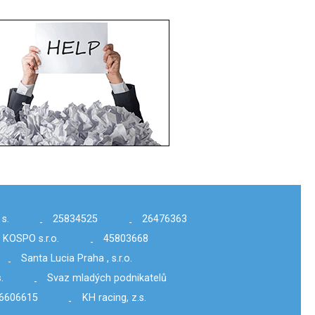
s.
25834525
26476363
-
-
KOSPO s.r.o.
45803668
-
Santa Lucia Praha , s.r.o.
-
.
Svaz mladých podnikatelů
-
6606615
KH racing, z.s.
-