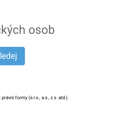
ických osob
ledej
ní formy (s.r.o., a.s., z.s. atd.).