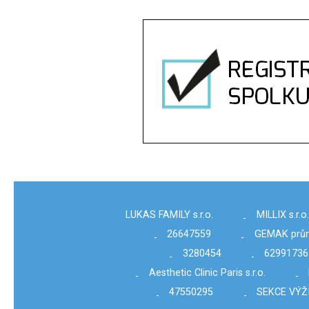
LUKAS FAMILY s.r.o.
MILLIX s.r.o.
-
26647559
GEMAK průmys
-
-
3280454
62991736
-
-
Aesthetic Clinic Paris s.r.o.
-
-
47550295
SEKCE VÝŽI
-
-