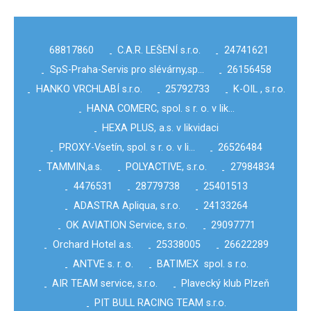
68817860
C.A.R. LEŠENÍ s.r.o.
24741621
-
-
SpS-Praha-Servis pro slévárny,sp…
26156458
-
-
HANKO VRCHLABÍ s.r.o.
25792733
K-OIL , s.r.o.
-
-
-
HANA COMERC, spol. s r. o. v lik…
-
HEXA PLUS, a.s. v likvidaci
-
PROXY-Vsetín, spol. s r. o. v li…
26526484
-
-
TAMMIN,a.s.
POLYACTIVE, s.r.o.
27984834
-
-
-
4476531
28779738
25401513
-
-
-
ADASTRA Apliqua, s.r.o.
24133264
-
-
OK AVIATION Service, s.r.o.
29097771
-
-
Orchard Hotel a.s.
25338005
26622289
-
-
-
ANTVE s. r. o.
BATIMEX spol. s r.o.
-
-
AIR TEAM service, s.r.o.
Plavecký klub Plzeň
-
-
PIT BULL RACING TEAM s.r.o.
-