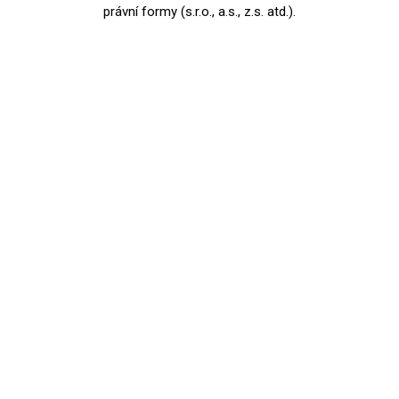
právní formy (s.r.o., a.s., z.s. atd.).