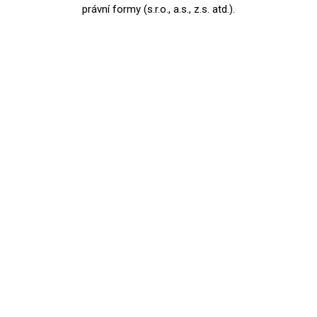
právní formy (s.r.o., a.s., z.s. atd.).