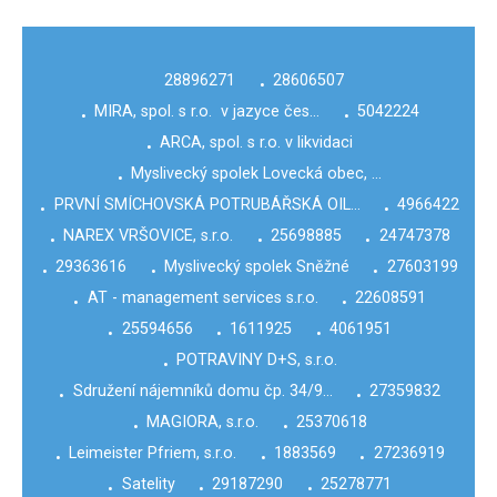
28896271
28606507
•
MIRA, spol. s r.o. v jazyce čes…
5042224
•
•
ARCA, spol. s r.o. v likvidaci
•
Myslivecký spolek Lovecká obec, …
•
PRVNÍ SMÍCHOVSKÁ POTRUBÁŘSKÁ OIL…
4966422
•
•
NAREX VRŠOVICE, s.r.o.
25698885
24747378
•
•
•
29363616
Myslivecký spolek Sněžné
27603199
•
•
•
AT - management services s.r.o.
22608591
•
•
25594656
1611925
4061951
•
•
•
POTRAVINY D+S, s.r.o.
•
Sdružení nájemníků domu čp. 34/9…
27359832
•
•
MAGIORA, s.r.o.
25370618
•
•
Leimeister Pfriem, s.r.o.
1883569
27236919
•
•
•
Satelity
29187290
25278771
•
•
•