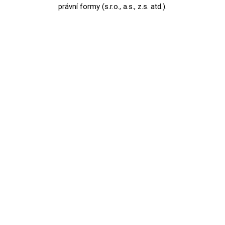
právní formy (s.r.o., a.s., z.s. atd.).