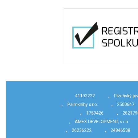
41192222
Plzeňský piv
•
Palmknihy s.r.o.
2500647
•
•
1759426
282179
•
•
AMEX DEVELOPMENT, s.r.o.
•
26236222
24846538
•
•