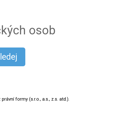
ických osob
ledej
ní formy (s.r.o., a.s., z.s. atd.).