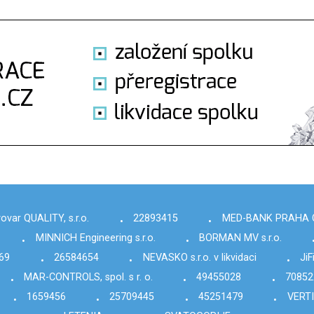
ovar QUALITY, s.r.o.
22893415
MED-BANK PRAHA CZ,
•
•
MINNICH Engineering s.r.o.
BORMAN MV s.r.o.
•
•
69
26584654
NEVASKO s.r.o. v likvidaci
JiF
•
•
•
MAR-CONTROLS, spol. s r. o.
49455028
70852
•
•
•
1659456
25709445
45251479
VERTI
•
•
•
•