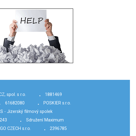
 spol. s r.o.
1881469
•
61682080
POSKIER s.r.o.
•
•
iS - Jizerský filmový spolek
243
Sdružení Maximum
•
GO CZECH s.r.o.
2396785
•