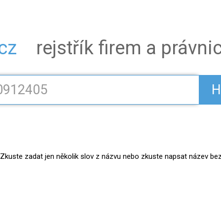
.cz
rejstřík firem a právn
H
kuste zadat jen několik slov z názvu nebo zkuste napsat název bez práv