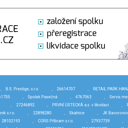
B.S. Prestige, s.r.o.
26614707
RETAIL PARK HANÁ 
-
-
-
61755
Spolek Pasečná
4767063
Servis me
-
-
-
27246892
PRVNÍ ÚSTECKÁ a.s. v likvidaci
-
-
-
ik s.r.o.
22898280
Skalnice
JK Bavorovice
-
-
-
28102193
CORS Příbram s.r.o.
27937739
-
-
-