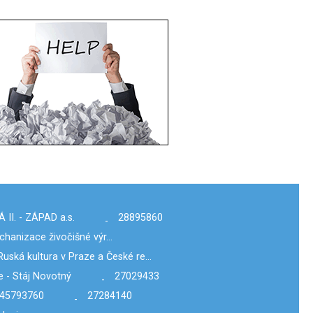
II. - ZÁPAD a.s.
28895860
-
chanizace živočišné výr…
Ruská kultura v Praze a České re…
 - Stáj Novotný
27029433
-
45793760
27284140
-