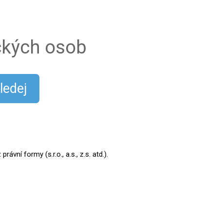
ických osob
ledej
ní formy (s.r.o., a.s., z.s. atd.).