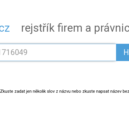
.cz
rejstřík firem a právn
H
kuste zadat jen několik slov z názvu nebo zkuste napsat název bez práv