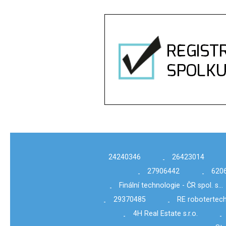
24240346
26423014
-
27906442
620
-
-
Finální technologie - ČR spol. s…
-
29370485
RE robotertechn
-
-
4H Real Estate s.r.o.
-
-