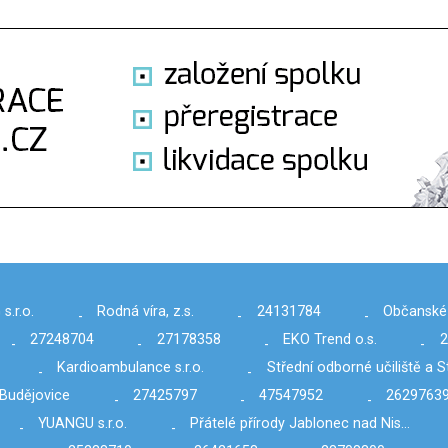
.r.o.
Rodná víra, z.s.
24131784
Občanské
-
-
-
27248704
27178358
EKO Trend o.s.
2
-
-
-
-
Kardioambulance s.r.o.
Střední odborné učiliště a 
-
-
Budějovice
27425797
47547952
2629763
-
-
-
YUANGU s.r.o.
Přátelé přírody Jablonec nad Nis…
-
-