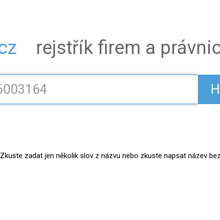
.cz
rejstřík firem a právn
H
kuste zadat jen několik slov z názvu nebo zkuste napsat název bez práv