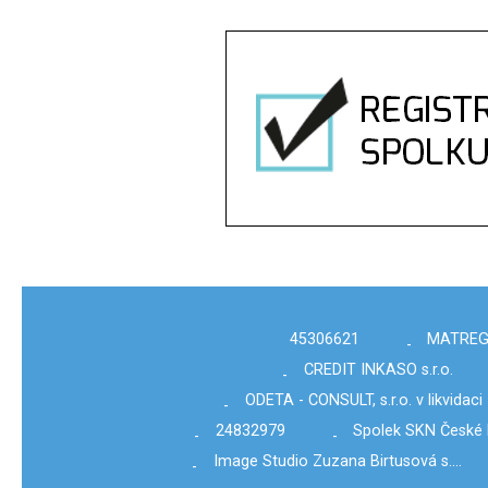
45306621
MATREG s
-
CREDIT INKASO s.r.o.
-
ODETA - CONSULT, s.r.o. v likvidaci
-
24832979
Spolek SKN České 
-
-
Image Studio Zuzana Birtusová s.…
-