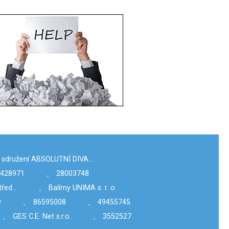
 sdružení ABSOLUTNÍ DIVA…
428971
28003748
-
Střed…
Balírny UNIMA s. r. o.
-
9
86595008
49455745
-
-
GES C.E. Net s.r.o.
3552527
-
-