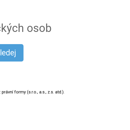
ických osob
ledej
ní formy (s.r.o., a.s., z.s. atd.).